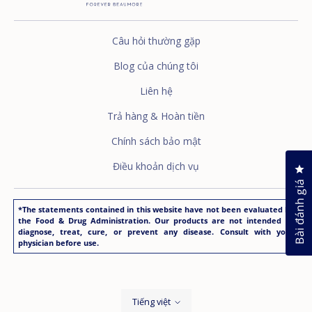
Câu hỏi thường gặp
Blog của chúng tôi
Liên hệ
Trả hàng & Hoàn tiền
Chính sách bảo mật
Điều khoản dịch vụ
Nh
Bài đánh giá
*The statements contained in this website have not been evaluated by
the Food & Drug Administration. Our products are not intended to
diagnose, treat, cure, or prevent any disease. Consult with your
physician before use.
Ngôn
Tiếng việt