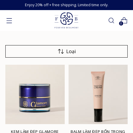
Enjoy 20% off + free shipping. Limited time only.
0
Loại
KEM LÀM ĐẸP GLAMORE
BALM LÀM ĐẸP BỐN TRONG