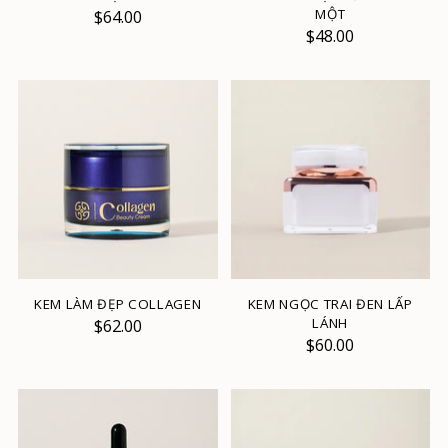
MỘT
$64.00
$48.00
KEM LÀM ĐẸP COLLAGEN
KEM NGỌC TRAI ĐEN LẤP
LÁNH
$62.00
$60.00