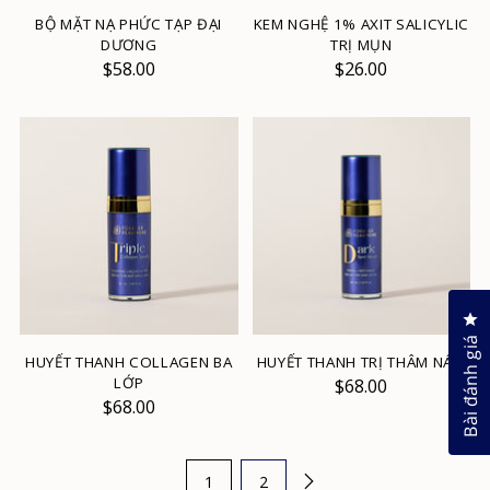
BỘ MẶT NẠ PHỨC TẠP ĐẠI
KEM NGHỆ 1% AXIT SALICYLIC
DƯƠNG
TRỊ MỤN
$58.00
$26.00
Nh
Bài đánh giá
HUYẾT THANH COLLAGEN BA
HUYẾT THANH TRỊ THÂM NÁM
LỚP
$68.00
$68.00
1
2