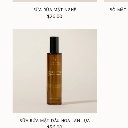
SỮA RỬA MẶT NGHỆ
BỘ MẶT 
$26.00
SỮA RỬA MẶT DẦU HOA LAN LỤA
$56.00