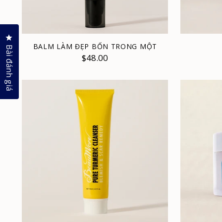
Nhấp để mở hộp thoại đánh giá
BALM LÀM ĐẸP BỐN TRONG MỘT
Bài đánh giá
$48.00