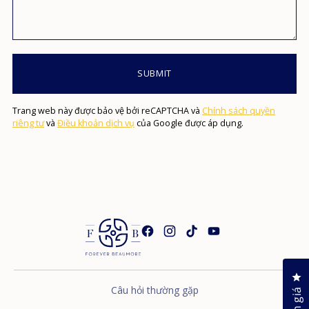
SUBMIT
Trang web này được bảo vệ bởi reCAPTCHA và
Chính sách quyền
riêng tư
và
Điều khoản dịch vụ
của Google được áp dụng.
Nh
Câu hỏi thường gặp