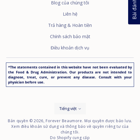
Bài đánh giá
Blog của chúng tôi
Liên hệ
Trả hàng & Hoàn tiền
Chính sách bảo mật
Điều khoản dịch vụ
*The statements contained in this website have not been evaluated by
the Food & Drug Administration. Our products are not intended to
diagnose, treat, cure, or prevent any disease. Consult with your
physician before use.
Ngôn
Tiếng việt
ngữ
Bản quyền © 2026,
Forever Beaumore
. Mọi quyền được bảo lưu.
Xem điều khoản sử dụng và thông báo về quyền riêng tư của
chúng tôi.
Do Shopify cung cấp