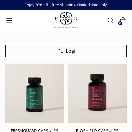
Enjoy 20% off + free shipping. Limited time only.
0
Loại
FRESHGUARD CAPSULES
BIOSHIELD CAPSULES