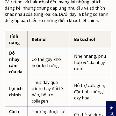
Cả retinol và bakuchiol đều mang lại những lợi ích
đáng kể, nhưng chúng đáp ứng nhu cầu và sở thích
khác nhau của từng loại da. Dưới đây là bảng so sánh
để giúp bạn hiểu rõ những điểm khác biệt chính:
Tính
Retinol
Bakuchiol
năng
Độ
Nhẹ nhàng, phù
nhạy
Có thể gây khô
hợp với da nhạy
cảm
hoặc kích ứng
cảm
của da
Thúc đẩy quá
Hỗ trợ collagen,
Lợi ích
trình thay đổi tế
đặc tính chống
chính
bào, hỗ trợ
oxy hóa
collagen
Nh
Cách
Thường được sử
Có thể sử dụng