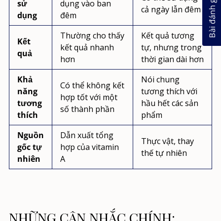
Bài đánh giá
sử
dụng vào ban
cả ngày lẫn đêm
dụng
đêm
Thường cho thấy
Kết quả tương
Kết
kết quả nhanh
tự, nhưng trong
quả
hơn
thời gian dài hơn
Khả
Nói chung
Có thể không kết
năng
tương thích với
hợp tốt với một
tương
hầu hết các sản
số thành phần
thích
phẩm
Nguồn
Dẫn xuất tổng
Thực vật, thay
gốc tự
hợp của vitamin
thế tự nhiên
nhiên
A
NHỮNG CÂN NHẮC CHÍNH: