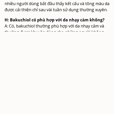
nhiều người dùng bắt đầu thấy kết cấu và tông màu da
được cải thiện chỉ sau vài tuần sử dụng thường xuyên.
H: Bakuchiol có phù hợp với da nhạy cảm không?
A: Có, bakuchiol thường phù hợp với da nhạy cảm và
thường được khuyên dùng cho những người không
dung nạp được retinol.
H: Bakuchiol có thể thay thế retinol không?
Đ: Bakuchiol có thể là một lựa chọn thay thế tuyệt vời
cho retinol, đặc biệt là đối với da nhạy cảm. Tuy nhiên,
nó có thể không mang lại hiệu quả nhanh chóng như
retinol đối với một số người.
H: Retinol chỉ nên sử dụng vào ban đêm phải
không?
A: Có, nên sử dụng retinol vào ban đêm vì retinol rất
nhạy cảm với ánh nắng mặt trời. Luôn sử dụng kem
chống nắng vào ban ngày khi sử dụng retinol.