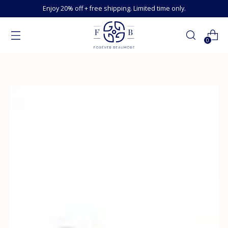
Enjoy 20% off + free shipping. Limited time only.
0