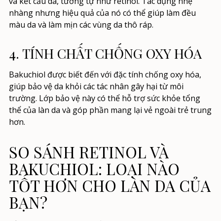
và kết cấu da, tương tự như retinol. Tác dụng nhẹ
nhàng nhưng hiệu quả của nó có thể giúp làm đều
màu da và làm mịn các vùng da thô ráp.
4. TÍNH CHẤT CHỐNG OXY HÓA
Bakuchiol được biết đến với đặc tính chống oxy hóa,
giúp bảo vệ da khỏi các tác nhân gây hại từ môi
trường. Lớp bảo vệ này có thể hỗ trợ sức khỏe tổng
thể của làn da và góp phần mang lại vẻ ngoài trẻ trung
hơn.
SO SÁNH RETINOL VÀ
BAKUCHIOL: LOẠI NÀO
TỐT HƠN CHO LÀN DA CỦA
BẠN?