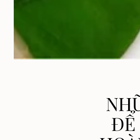
NHỮ
ĐỂ