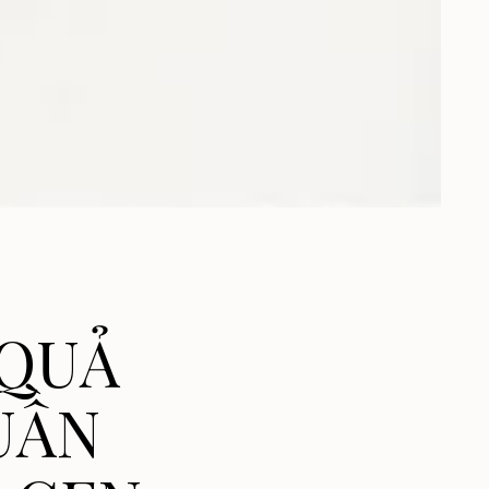
 QUẢ
UẦN