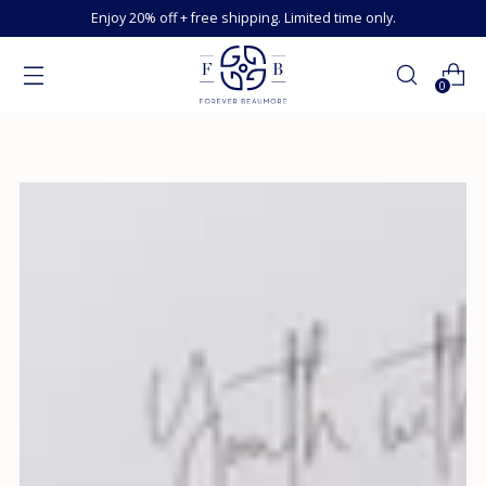
Enjoy 20% off + free shipping. Limited time only.
0