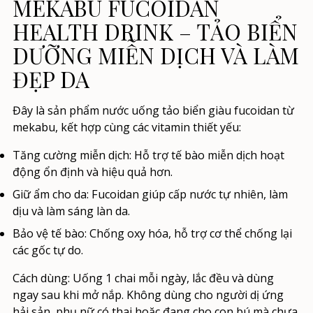
MEKABU FUCOIDAN
HEALTH DRINK – TẢO BIỂN
DƯỠNG MIỄN DỊCH VÀ LÀM
ĐẸP DA
Đây là sản phẩm nước uống tảo biển giàu fucoidan từ
mekabu, kết hợp cùng các vitamin thiết yếu:
Tăng cường miễn dịch:
Hỗ trợ tế bào miễn dịch hoạt
động ổn định và hiệu quả hơn.
Giữ ẩm cho da:
Fucoidan giúp cấp nước tự nhiên, làm
dịu và làm sáng làn da.
Bảo vệ tế bào:
Chống oxy hóa, hỗ trợ cơ thể chống lại
các gốc tự do.
Cách dùng:
Uống 1 chai mỗi ngày, lắc đều và dùng
ngay sau khi mở nắp. Không dùng cho người dị ứng
hải sản, phụ nữ có thai hoặc đang cho con bú mà chưa