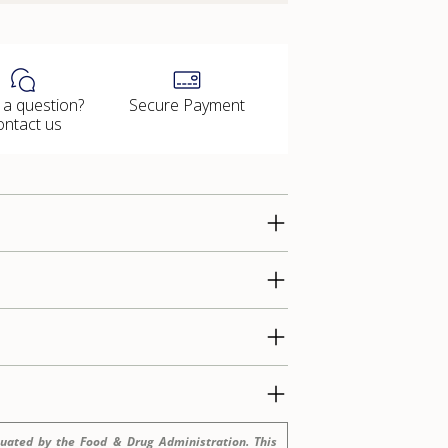
 a question?
Secure Payment
ontact us
uated by the Food & Drug Administration. This