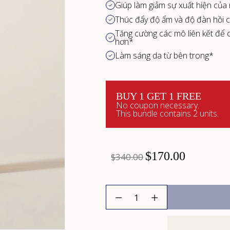
Giúp làm giảm sự xuất hiện của
Thúc đẩy độ ẩm và độ đàn hồi 
Tăng cường các mô liên kết để c
hơn*
Làm sáng da từ bên trong*
BUY 1 GET 1 FREE
No coupon necessary.
This bundle contains 2 units.
$170.00
$340.00
Số
lượng