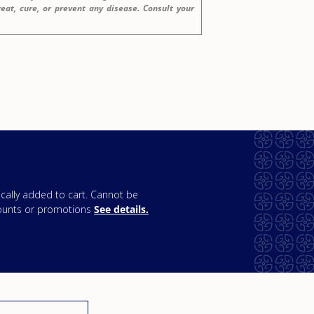
eat, cure, or prevent any disease. Consult your
cally added to cart. Cannot be
ounts or promotions
See details
.