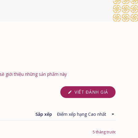
sẽ giới thiệu những sản phẩm này
(MỞ
VIẾT ĐÁNH GIÁ
TRONG
CỬA
SỔ
MỚI)
Sắp xếp
5 tháng trước