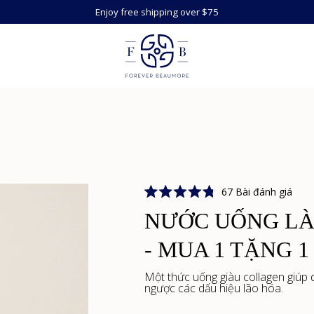
Enjoy free shipping over $75
Nhấ
67
Bài đánh giá
Đánh
để
giá
NƯỚC UỐNG LÀ
cuộn
4.8
trên
đến
5
- MUA 1 TẶNG 1
các
sao
bài
Một thức uống giàu collagen giúp
đán
ngược các dấu hiệu lão hóa.
giá