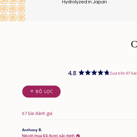
Hydrolyzed in Japan
4.8
Dựa trên 67 bài
Đánh
giá
4.8
BỘ LỌC
trên
5
sao
67 bài đánh giá
Anthony B.
Người mua Đã được xác minh