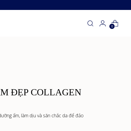
0
p
M ĐẸP COLLAGEN
 dưỡng ẩm, làm dịu và săn chắc da để đảo
h