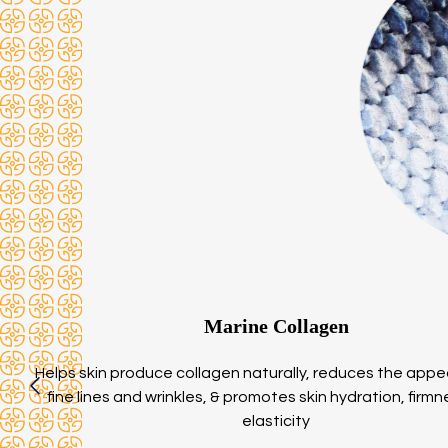
Marine Collagen
Helps skin produce collagen naturally, reduces the app
fine lines and wrinkles, & promotes skin hydration, firm
elasticity