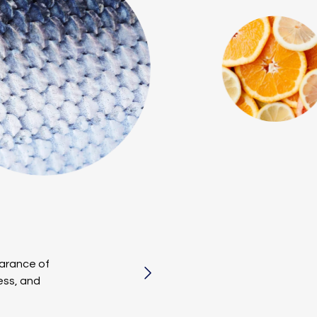
earance of
ness, and