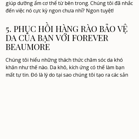
giúp dưỡng ẩm cơ thể từ bên trong. Chúng tôi đã nhắc
đến việc nó cực kỳ ngon chưa nhỉ? Ngon tuyệt!
5. PHỤC HỒI HÀNG RÀO BẢO VỆ
DA CỦA BẠN VỚI
FOREVER
BEAUMORE
Chúng tôi hiểu những thách thức chăm sóc da khó
khăn như thế nào. Da khô, kích ứng có thể làm bạn
mất tự tin. Đó là lý do tại sao chúng tôi tạo ra các sản
phẩm chăm sóc da tiên tiến, kết hợp các thành phần
truyền thống với công nghệ hiện đại.
Một khi bạn đã biết
cách phục hồi hàng rào bảo vệ da
,
bạn sẽ cần một người bạn đồng hành được trang bị
những giải pháp hiệu quả. Chúng tôi luôn sẵn sàng hỗ
trợ bạn! Hãy đến
Forever Beaumore
để tìm kiếm các
giải pháp chăm sóc da toàn diện, chăm sóc sức khỏe và