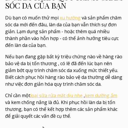
SÓC DA CỦA BẠN
Dù bạn có muốn thử mọi
xu hướng
và sản phẩm chăm
sóc da mới đến đâu, làn da của bạn vẫn thích sự đơn
giản. Lạm dụng sản phẩm - hoặc thêm quá nhiều
thành phần vào hỗn hợp - có thể ảnh hưởng tiêu cực
đến làn da của bạn.
Nếu bạn đang gặp bất kỳ
triệu chứng nào về hàng rào
bảo vệ da bị tổn thương
, có lẽ đã đến lúc bạn nên
giảm bớt quy trình chăm sóc da xuống mức thiết yếu.
Biết
cách phục hồi hàng rào bảo vệ da
thường dễ dàng
như việc đơn giản hóa quy trình chăm sóc da.
Chỉ cần
một
loại sữa rửa mặt dịu nhẹ
,
kem dưỡng ẩm
và kem chống nắng là đủ. Khi phục hồi làn da bị tổn
thương, bạn có thể kết hợp thêm các sản phẩm khác
để giải quyết các vấn đề cụ thể.