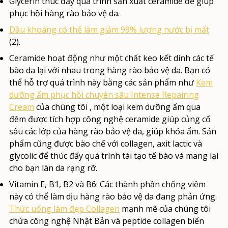
Glycerin
thúc đẩy quá trình sản xuất ceramide để giúp
phục hồi hàng rào bảo vệ da.
Dầu khoáng
có thể làm giảm 99% lượng nước bị mất
(2).
Ceramide
hoạt động như một chất keo kết dính các tế
bào da lại với nhau trong hàng rào bảo vệ da. Bạn có
thể hỗ trợ quá trình này bằng các sản phẩm như
Kem
dưỡng ẩm phục hồi chuyên sâu Intense Repairing
Cream
của chúng tôi
, một loại kem dưỡng ẩm qua
đêm được tích hợp công nghệ ceramide giúp củng cố
sâu các lớp của hàng rào bảo vệ da, giúp khóa ẩm. Sản
phẩm cũng được bào chế với collagen, axit lactic và
glycolic để thúc đẩy quá trình tái tạo tế bào và mang lại
cho bạn làn da rạng rỡ.
Vitamin E, B1, B2 và B6:
Các thành phần chống viêm
này có thể làm dịu hàng rào bảo vệ da đang phản ứng.
Thức uống làm đẹp Collagen
mạnh mẽ của chúng tôi
chứa công nghệ Nhật Bản và peptide collagen biển