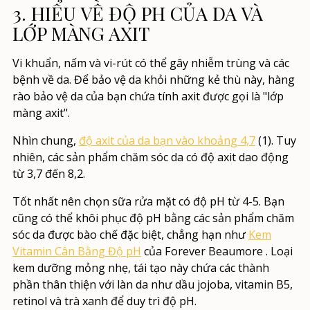
3. HIỂU VỀ ĐỘ PH CỦA DA VÀ
LỚP MÀNG AXIT
Vi khuẩn, nấm và vi-rút có thể gây nhiễm trùng và các
bệnh về da. Để bảo vệ da khỏi những kẻ thù này, hàng
rào bảo vệ da của bạn chứa tính axit được gọi là "lớp
màng axit".
Nhìn chung,
độ axit của da bạn vào khoảng 4,7
(1). Tuy
nhiên, các sản phẩm chăm sóc da có độ axit dao động
từ 3,7 đến 8,2.
Tốt nhất nên chọn sữa rửa mặt có độ pH từ 4-5. Bạn
cũng có thể khôi phục độ pH bằng các sản phẩm chăm
sóc da được bào chế đặc biệt, chẳng hạn như
Kem
Vitamin Cân Bằng Độ pH
của Forever Beaumore
. Loại
kem dưỡng mỏng nhẹ, tái tạo này chứa các thành
phần thân thiện với làn da như dầu jojoba, vitamin B5,
retinol và trà xanh để duy trì độ pH.