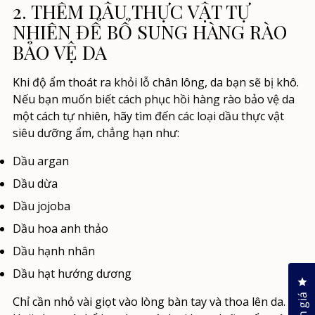
2. THÊM DẦU THỰC VẬT TỰ
NHIÊN ĐỂ BỔ SUNG HÀNG RÀO
BẢO VỆ DA
Khi độ ẩm thoát ra khỏi lỗ chân lông, da bạn sẽ bị khô.
Nếu bạn muốn biết
cách phục hồi hàng rào bảo vệ da
một cách tự nhiên,
hãy tìm đến các loại dầu thực vật
siêu dưỡng ẩm, chẳng hạn như:
Dầu argan
Dầu dừa
Dầu jojoba
Dầu hoa anh thảo
Dầu hạnh nhân
Dầu hạt hướng dương
Nh
Chỉ cần nhỏ vài giọt vào lòng bàn tay và thoa lên da.