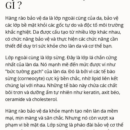
GÌ
?
Hàng
rào bảo vệ da
là lớp ngoài cùng của da, bảo vệ
các lớp bề mặt khỏi các gốc tự do và độc tố môi trường
khắc nghiệt. Da được cấu tạo từ nhiều lớp khác nhau,
có chức năng bảo vệ và thực hiện các chức năng cần
thiết để duy trì sức khỏe cho làn da và cơ thể bạn.
Lớp ngoài cùng là lớp sừng. Đây là lớp lá chắn cứng
nhất của làn da. Nó mạnh mẽ đến mức được ví như
"bức tường gạch" của làn da. Đó là bởi vì các tế bào
sừng (corneocyte) cực kỳ bền chắc, nhờ lipid liên kết
chúng lại với nhau. Những tế bào này chứa các chất
bôi trơn và dưỡng ẩm tự nhiên như keratin, axit béo,
ceramide và cholesterol.
Hàng rào bảo vệ da khỏe mạnh tạo nên làn da mềm
mại, mịn màng và săn chắc. Nhưng nó còn vượt xa
phạm vi bề mặt da. Lớp sừng là pháo đài bảo vệ cơ thể