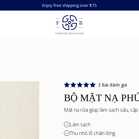
Enjoy free shipping over $75
Nhấp
3
Bài đánh giá
Đánh
để
giá
BỘ MẶT NẠ PH
cuộn
5.0
trên
đến
5
Mặt nạ rửa giúp làm sạch sâu, cấp
các
sao
bài
Làm sạch
đánh
giá
Thu nhỏ lỗ chân lông