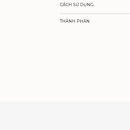
CÁCH SỬ DỤNG
THÀNH PHẦN
Thêm
sản
phẩm
vào
giỏ
hàng
của
bạn