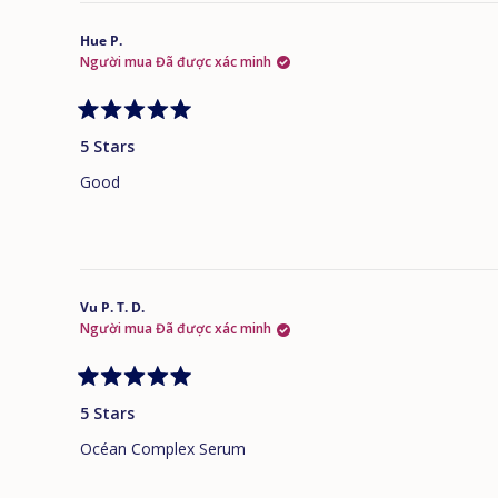
Hue P.
Người mua Đã được xác minh
Đánh
giá
5 Stars
5
trên
Good
5
sao
Vu P. T. D.
Người mua Đã được xác minh
Đánh
giá
5 Stars
5
trên
Océan Complex Serum
5
sao