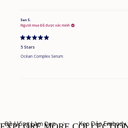
San S.
Người mua Đã được xác minh
Đánh
giá
5 Stars
5
trên
Océan Complex Serum
5
sao
Đồ Uống Làm Đẹp
Kẹo Dẻo Embody
EXPLORE MORE COLLECTIO