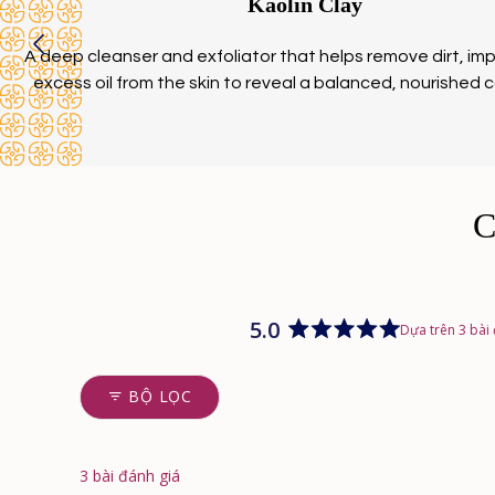
Kaolin Clay
A deep cleanser and exfoliator that helps remove dirt, imp
excess oil from the skin to reveal a balanced, nourished
5.0
Dựa trên 3 bài
Đánh
giá
5.0
BỘ LỌC
trên
5
sao
3 bài đánh giá