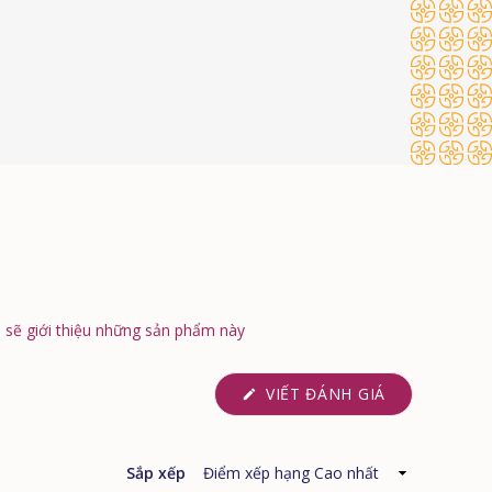
sẽ giới thiệu những sản phẩm này
(MỞ
VIẾT ĐÁNH GIÁ
TRONG
CỬA
SỔ
MỚI)
Sắp xếp