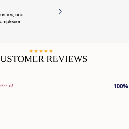
urities, and
 complexion
CUSTOMER REVIEWS
100%
 đánh giá
Đang tải...