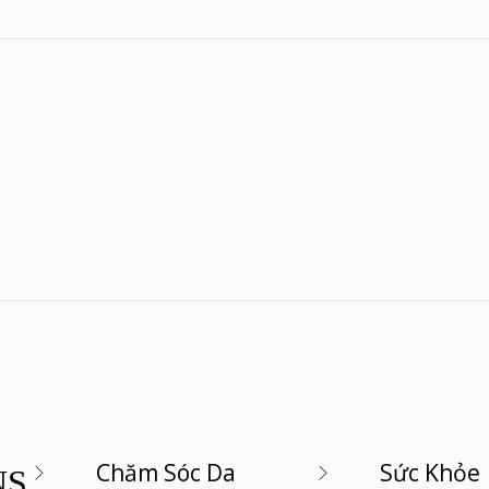
Đang tải...
Chăm Sóc Da
Sức Khỏe
NS