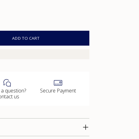
ADD TO CART
 a question?
Secure Payment
ontact us