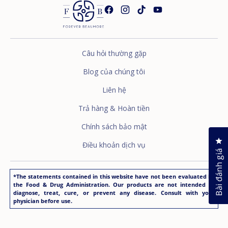
Câu hỏi thường gặp
Blog của chúng tôi
Liên hệ
Trả hàng & Hoàn tiền
Chính sách bảo mật
Nh
Điều khoản dịch vụ
Bài đánh giá
*The statements contained in this website have not been evaluated by
the Food & Drug Administration. Our products are not intended to
diagnose, treat, cure, or prevent any disease. Consult with your
physician before use.