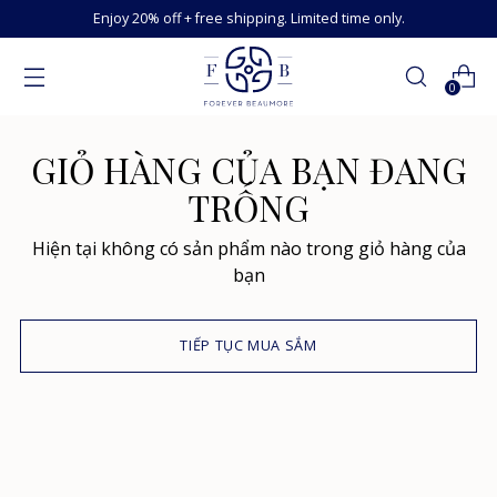
Enjoy 20% off + free shipping. Limited time only.
0
GIỎ HÀNG CỦA BẠN ĐANG
TRỐNG
Hiện tại không có sản phẩm nào trong giỏ hàng của
bạn
TIẾP TỤC MUA SẮM