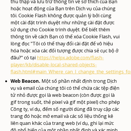
thu thập và lưu trữ thông tin về sở thích của Bạn
hoặc hoạt động của Bạn trên Dịch vụ của chúng
tôi. Cookie Flash không được quản lý bởi cùng
một cài đặt trình duyệt như những cài đặt được
sử dụng cho Cookie trình duyệt. Để biết thêm
thông tin về cách Bạn có thể xóa Cookie Flash, vui
lòng đọc "Tôi có thể thay đổi cài đặt để vô hiệu
hóa hoặc xóa các đối tượng được chia sẻ cục bộ ở
đâu?" có tại
https://helpx.adobe.com/flash-
player/kb/disable-local-shared-objects-
flash.html#main_Where_can_I_change_the_settings_for_
Web Beacon.
Một số phần nhất định trong Dịch
vụ và email của chúng tôi có thể chứa các tệp điện
tử nhỏ được gọi là web beacon (còn được gọi là
gif trong suốt, thẻ pixel và gif một pixel) cho phép
Công ty, ví dụ, đếm số người dùng đã truy cập các
trang đó hoặc mở email và các số liệu thống kê
liên quan khác của trang web (ví dụ, ghi lại mức
độ phổ biến của một phần nhất định và xác minh