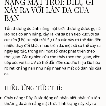
NẮNG MẶT TRỜI: ĐIỀU GÌ
XẢY RA VỚI LÀN DA CỦA
BẠN
Tổn thương do ánh nắng mặt trời, thường được gọi là
lão hóa do ánh nắng, xảy ra khi da bạn tiếp xúc với tia
cực tím (UV) từ mặt trời. Sự tiếp xúc này có thể dẫn đến
nhiều thay đổi khác nhau trên da, một số có thể xảy ra
ngay lập tức, trong khi một số khác phát triển theo
thời gian. Các nghiên cứu cho thấy theo thời gian, việc
tiếp xúc với tia UV có thể dẫn đến các dấu hiệu lão hóa
rõ rệt, chẳng hạn như nếp nhăn và mất độ đàn hồi của
da.
HIỆU ỨNG TỨC THÌ:
Cháy nắng
: Đây là tác động dễ nhận biết nhất của tổn
thương do ánh nắng mặt trời. Tình trạng này xảy ra