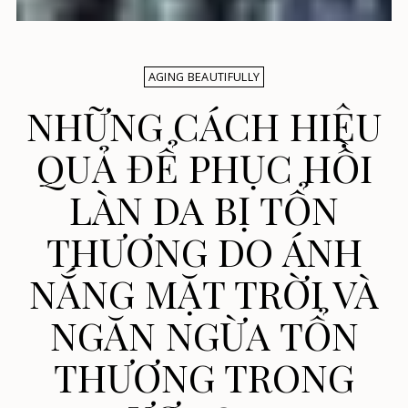
AGING BEAUTIFULLY
NHỮNG CÁCH HIỆU
QUẢ ĐỂ PHỤC HỒI
LÀN DA BỊ TỔN
THƯƠNG DO ÁNH
NẮNG MẶT TRỜI VÀ
NGĂN NGỪA TỔN
THƯƠNG TRONG