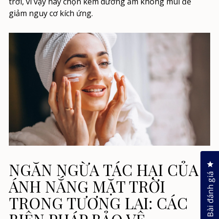
trời, vì vậy hãy chọn kem dưỡng ẩm không mùi để
giảm nguy cơ kích ứng.
Nh
NGĂN NGỪA TÁC HẠI CỦA
Bài đánh giá
ÁNH NẮNG MẶT TRỜI
TRONG TƯƠNG LAI: CÁC