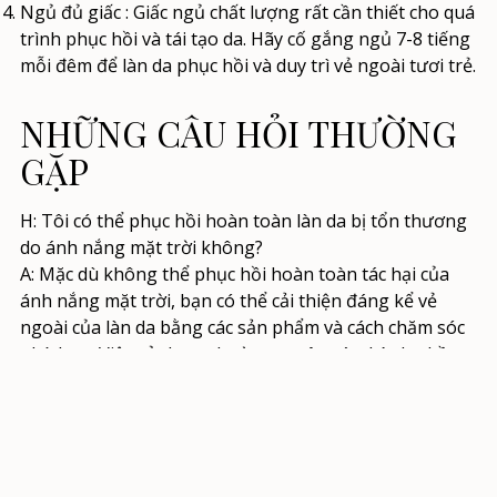
Ngủ đủ giấc
: Giấc ngủ chất lượng rất cần thiết cho quá
trình phục hồi và tái tạo da. Hãy cố gắng ngủ 7-8 tiếng
mỗi đêm để làn da phục hồi và duy trì vẻ ngoài tươi trẻ.
NHỮNG CÂU HỎI THƯỜNG
GẶP
H: Tôi có thể phục hồi hoàn toàn làn da bị tổn thương
do ánh nắng mặt trời không?
A: Mặc dù không thể phục hồi hoàn toàn tác hại của
ánh nắng mặt trời, bạn có thể cải thiện đáng kể vẻ
ngoài của làn da bằng các sản phẩm và cách chăm sóc
phù hợp. Việc sử dụng thường xuyên các thành phần
dưỡng ẩm và làm sáng da có thể giúp phục hồi làn da
đều màu và tươi trẻ hơn.
H: Tôi nên tẩy tế bào chết cho làn da bị tổn thương do
ánh nắng mặt trời bao lâu một lần?