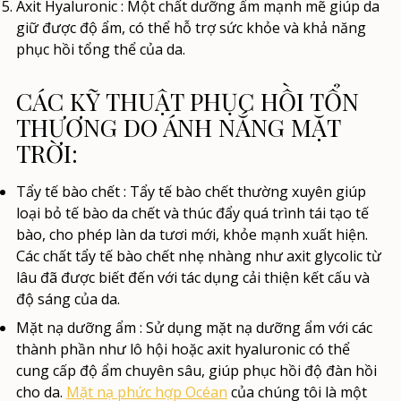
Axit Hyaluronic
: Một chất dưỡng ẩm mạnh mẽ giúp da
giữ được độ ẩm, có thể hỗ trợ sức khỏe và khả năng
phục hồi tổng thể của da.
CÁC KỸ THUẬT PHỤC HỒI TỔN
THƯƠNG DO ÁNH NẮNG MẶT
TRỜI:
Tẩy tế bào chết
: Tẩy tế bào chết thường xuyên giúp
loại bỏ tế bào da chết và thúc đẩy quá trình tái tạo tế
bào, cho phép làn da tươi mới, khỏe mạnh xuất hiện.
Các chất tẩy tế bào chết nhẹ nhàng như axit glycolic từ
lâu đã được biết đến với tác dụng cải thiện kết cấu và
độ sáng của da.
Mặt nạ dưỡng ẩm
: Sử dụng mặt nạ dưỡng ẩm với các
thành phần như lô hội hoặc axit hyaluronic có thể
cung cấp độ ẩm chuyên sâu, giúp phục hồi độ đàn hồi
cho da.
Mặt nạ phức hợp Océan
của chúng tôi
là một