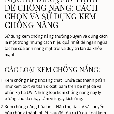
ĐỂ CHỐNG NẮNG: CÁCH
CHỌN VÀ SỬ DỤNG KEM
CHỐNG NẮNG
Sử dụng kem chống nắng thường xuyên và đúng cách
là một trong những cách hiệu quả nhất để ngăn ngừa
tác hại của ánh nắng mặt trời và duy trì làn da khỏe
mạnh.
CÁC LOẠI KEM CHỐNG NẮNG:
Kem chống nắng khoáng chất
: Chứa các thành phần
như kẽm oxit và titan dioxit, bám trên bề mặt da và
phản xạ tia UV. Những loại kem chống nắng này lý
tưởng cho da nhạy cảm vì ít gây kích ứng.
Kem chống nắng hóa học
: Hấp thụ tia UV và chuyển
hóa chúng thành nhiệt, sau đó tỏa ra từ da. Loại kem