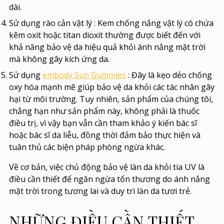
dài.
Sử dụng rào cản vật lý
: Kem chống nắng vật lý có chứa
kẽm oxit hoặc titan dioxit thường được biết đến với
khả năng bảo vệ da hiệu quả khỏi ánh nắng mặt trời
mà không gây kích ứng da.
Sử dụng
embody Sun Gummies
: Đây là kẹo dẻo chống
oxy hóa mạnh mẽ giúp bảo vệ da khỏi các tác nhân gây
hại từ môi trường. Tuy nhiên, sản phẩm của chúng tôi,
chẳng hạn như sản phẩm này, không phải là thuốc
điều trị, vì vậy bạn vẫn cần tham khảo ý kiến bác sĩ
hoặc bác sĩ da liễu, đồng thời đảm bảo thực hiện và
tuân thủ các biện pháp phòng ngừa khác.
Về cơ bản, việc chủ động bảo vệ làn da khỏi tia UV là
điều cần thiết để ngăn ngừa tổn thương do ánh nắng
mặt trời trong tương lai và duy trì làn da tươi trẻ.
NHỮNG ĐIỀU CẦN THIẾT