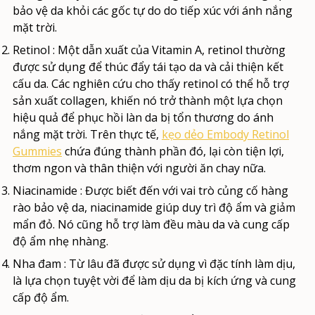
bảo vệ da khỏi các gốc tự do do tiếp xúc với ánh nắng
mặt trời.
Retinol
: Một dẫn xuất của Vitamin A, retinol thường
được sử dụng để thúc đẩy tái tạo da và cải thiện kết
cấu da. Các nghiên cứu cho thấy retinol có thể hỗ trợ
sản xuất collagen, khiến nó trở thành một lựa chọn
hiệu quả để phục hồi làn da bị tổn thương do ánh
nắng mặt trời. Trên thực tế,
kẹo dẻo Embody Retinol
Gummies
chứa đúng thành phần đó, lại còn tiện lợi,
thơm ngon và thân thiện với người ăn chay nữa.
Niacinamide
: Được biết đến với vai trò củng cố hàng
rào bảo vệ da, niacinamide giúp duy trì độ ẩm và giảm
mẩn đỏ. Nó cũng hỗ trợ làm đều màu da và cung cấp
độ ẩm nhẹ nhàng.
Nha đam
: Từ lâu đã được sử dụng vì đặc tính làm dịu,
là lựa chọn tuyệt vời để làm dịu da bị kích ứng và cung
cấp độ ẩm.