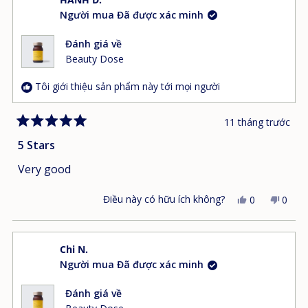
này
chọn
này
chọn
Người mua Đã được xác minh
từ
"có"
từ
"khô
Ngat
Ngat
D.
D.
Đánh giá về
hữu
khôn
Beauty Dose
ích.
hữu
ích.
Tôi giới thiệu sản phẩm này tới mọi người
11 tháng trước
Đánh
giá
5 Stars
5
trên
Very good
5
sao
Điều này có hữu ích không?
Có,
Không
0
0
bài
người
bài
ngườ
đánh
đã
đánh
đã
giá
bình
giá
bình
Chi N.
này
chọn
này
chọn
Người mua Đã được xác minh
từ
"có"
từ
"khô
HANH
HAN
D.
D.
Đánh giá về
hữu
khôn