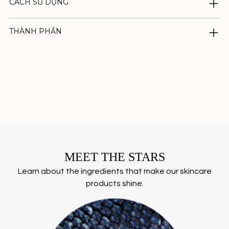
CÁCH SỬ DỤNG
THÀNH PHẦN
Thêm
sản
phẩm
vào
giỏ
hàng
của
bạn
MEET THE STARS
Learn about the ingredients that make our skincare
products shine.