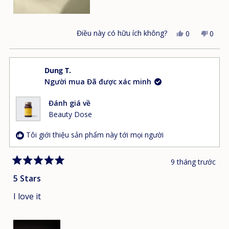
Điều này có hữu ích không?
Có,
Không
0
0
bài
người
bài
ngườ
đánh
đã
đánh
đã
giá
bình
giá
bình
Dung T.
này
chọn
này
chọn
Người mua Đã được xác minh
từ
"có"
từ
"khô
Lisa
Lisa
L.
L.
Đánh giá về
hữu
khôn
Beauty Dose
ích.
hữu
ích.
Tôi giới thiệu sản phẩm này tới mọi người
9 tháng trước
Đánh
giá
5 Stars
5
trên
I love it
5
sao