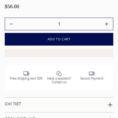
bài
$56.00
đánh
giá
Số
lượng
ADD TO CART
Free shipping over $99
Have a question?
Secure Payment
Contact us
CHI TIẾT