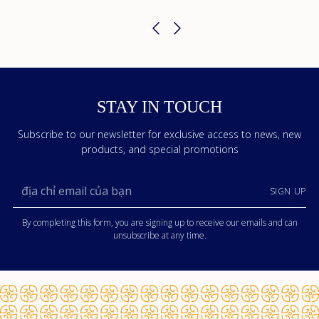
STAY IN TOUCH
Subscribe to our newsletter for exclusive access to news, new
products, and special promotions
địa
SIGN UP
chỉ
email
By completing this form, you are signing up to receive our emails and can
của
unsubscribe at any time.
bạn