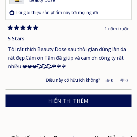
Beauty Dose
ích.
hữu
ích.
Tôi giới thiệu sản phẩm này tới mọi người
1 năm trước
Đánh
giá
5 Stars
5
trên
Tôi rất thích Beauty Dose sau thời gian dùng làn da
5
sao
rất đẹp.Cám ơn Tâm đã giúp và cam ơn công ty rất
nhiều ❤️❤️❤️🥰🥰🥰🌹🌹🌹
Điều này có hữu ích không?
Có,
Không
0
0
bài
người
bài
ngườ
đánh
đã
đánh
đã
Đang tải...
giá
bình
giá
bình
HIỂN THỊ THÊM
này
chọn
này
chọn
từ
"có"
từ
"khô
Chi
Chi
N.
N.
hữu
khôn
ích.
hữu