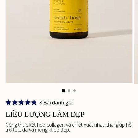
Nhấp
8
Bài đánh giá
Đánh
để
giá
LIỀU LƯỢNG LÀM ĐẸP
cuộn
4.9
trên
Công thức kết hợp collagen và chiết xuất nhau thai giúp hỗ
đến
5
trợ tóc, da và móng khỏe đẹp.
sao
các