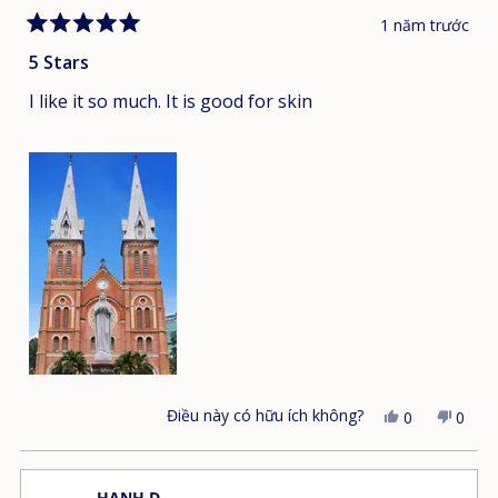
1 năm trước
Đánh
giá
5 Stars
5
trên
I like it so much. It is good for skin
5
sao
Điều này có hữu ích không?
Có,
Không
0
0
bài
người
bài
ngườ
đánh
đã
đánh
đã
giá
bình
giá
bình
HANH D.