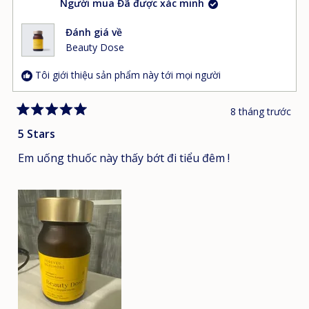
Người mua Đã được xác minh
Đánh giá về
Beauty Dose
Tôi giới thiệu sản phẩm này tới mọi người
8 tháng trước
Đánh
giá
5 Stars
5
trên
Em uống thuốc này thấy bớt đi tiểu đêm !
5
sao