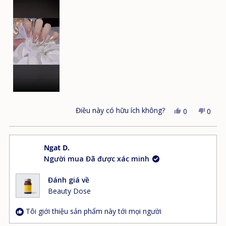
Điều này có hữu ích không?
Có,
Không
0
0
bài
người
bài
ngườ
đánh
đã
đánh
đã
giá
bình
giá
bình
Ngat D.
này
chọn
này
chọn
Người mua Đã được xác minh
từ
"có"
từ
"khô
Dung
Dung
T.
T.
Đánh giá về
hữu
khôn
Beauty Dose
ích.
hữu
ích.
Tôi giới thiệu sản phẩm này tới mọi người