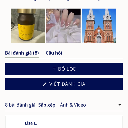
Đã
(tab
Bài đánh giá
8
Câu hỏi
chọn
được
(tab
trang
mở
được
trình
BỘ LỌC
rộng)
thu
chiếu
gọn)
1
(MỞ
VIẾT ĐÁNH GIÁ
TRONG
CỬA
SỔ
MỚI)
Đang tải...
8 bài đánh giá
Sắp xếp
Lisa L.